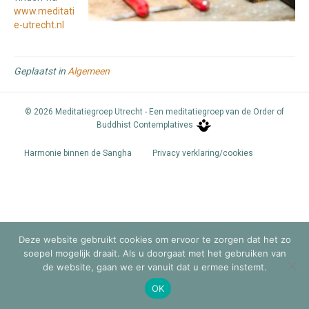
www.meditati
e-utrecht.nl
Geplaatst in
Algemeen
© 2026 Meditatiegroep Utrecht - Een meditatiegroep van de Order of
Buddhist Contemplatives
Harmonie binnen de Sangha
Privacy verklaring/cookies
Deze website gebruikt cookies om ervoor te zorgen dat het zo
soepel mogelijk draait. Als u doorgaat met het gebruiken van
de website, gaan we er vanuit dat u ermee instemt.
OK