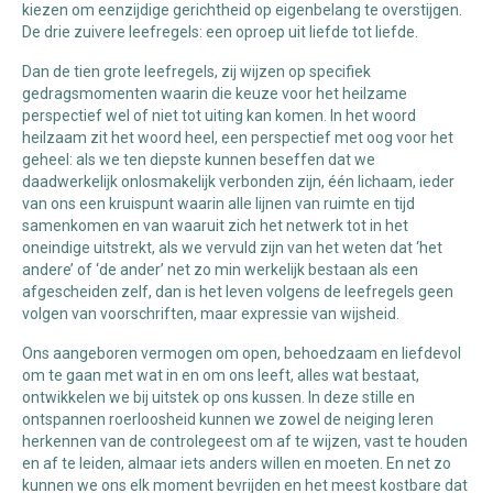
kiezen om eenzijdige gerichtheid op eigenbelang te overstijgen.
De drie zuivere leefregels: een oproep uit liefde tot liefde.
Dan de tien grote leefregels, zij wijzen op specifiek
gedragsmomenten waarin die keuze voor het heilzame
perspectief wel of niet tot uiting kan komen. In het woord
heilzaam zit het woord heel, een perspectief met oog voor het
geheel: als we ten diepste kunnen beseffen dat we
daadwerkelijk onlosmakelijk verbonden zijn, één lichaam, ieder
van ons een kruispunt waarin alle lijnen van ruimte en tijd
samenkomen en van waaruit zich het netwerk tot in het
oneindige uitstrekt, als we vervuld zijn van het weten dat ‘het
andere’ of ‘de ander’ net zo min werkelijk bestaan als een
afgescheiden zelf, dan is het leven volgens de leefregels geen
volgen van voorschriften, maar expressie van wijsheid.
Ons aangeboren vermogen om open, behoedzaam en liefdevol
om te gaan met wat in en om ons leeft, alles wat bestaat,
ontwikkelen we bij uitstek op ons kussen. In deze stille en
ontspannen roerloosheid kunnen we zowel de neiging leren
herkennen van de controlegeest om af te wijzen, vast te houden
en af te leiden, almaar iets anders willen en moeten. En net zo
kunnen we ons elk moment bevrijden en het meest kostbare dat