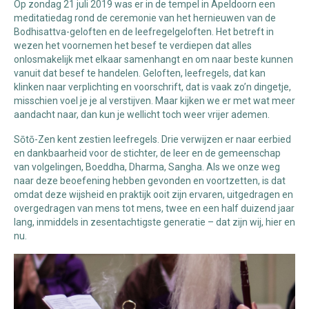
Op zondag 21 juli 2019 was er in de tempel in Apeldoorn een
meditatiedag rond de ceremonie van het hernieuwen van de
Bodhisattva-geloften en de leefregelgeloften. Het betreft in
wezen het voornemen het besef te verdiepen dat alles
onlosmakelijk met elkaar samenhangt en om naar beste kunnen
vanuit dat besef te handelen. Geloften, leefregels, dat kan
klinken naar verplichting en voorschrift, dat is vaak zo’n dingetje,
misschien voel je je al verstijven. Maar kijken we er met wat meer
aandacht naar, dan kun je wellicht toch weer vrijer ademen.
Sōtō-Zen kent zestien leefregels. Drie verwijzen er naar eerbied
en dankbaarheid voor de stichter, de leer en de gemeenschap
van volgelingen, Boeddha, Dharma, Sangha. Als we onze weg
naar deze beoefening hebben gevonden en voortzetten, is dat
omdat deze wijsheid en praktijk ooit zijn ervaren, uitgedragen en
overgedragen van mens tot mens, twee en een half duizend jaar
lang, inmiddels in zesentachtigste generatie – dat zijn wij, hier en
nu.