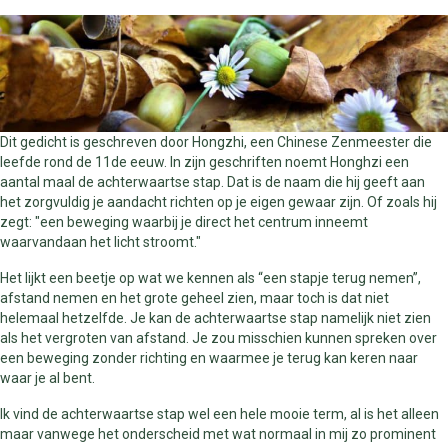
Dit gedicht is geschreven door Hongzhi, een Chinese Zenmeester die
leefde rond de 11de eeuw. In zijn geschriften noemt Honghzi een
aantal maal de achterwaartse stap. Dat is de naam die hij geeft aan
het zorgvuldig je aandacht richten op je eigen gewaar zijn. Of zoals hij
zegt: "een beweging waarbij je direct het centrum inneemt
waarvandaan het licht stroomt."
Het lijkt een beetje op wat we kennen als “een stapje terug nemen”,
afstand nemen en het grote geheel zien, maar toch is dat niet
helemaal hetzelfde. Je kan de achterwaartse stap namelijk niet zien
als het vergroten van afstand. Je zou misschien kunnen spreken over
een beweging zonder richting en waarmee je terug kan keren naar
waar je al bent.
Ik vind de achterwaartse stap wel een hele mooie term, al is het alleen
maar vanwege het onderscheid met wat normaal in mij zo prominent