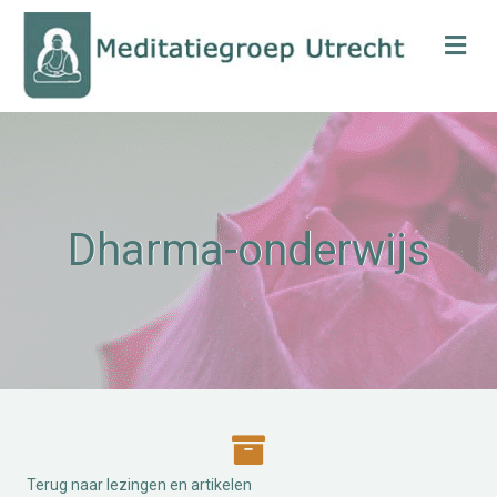
Me
Dharma-onderwijs
Terug naar lezingen en artikelen
Terug naar lezingen en artikelen