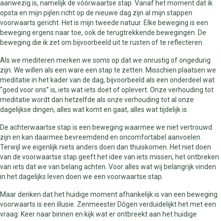
aanwezig is, namelijk de vóórwaartse stap. Vanaf het moment dat ik
opsta en mijn pijlen richt op de nieuwe dag zijn al mijn stappen
voorwaarts gericht. Het is mijn tweede natuur. Elke beweging is een
beweging ergens naar toe, ook de terugtrekkende bewegingen. De
beweging die ik zet om bijvoorbeeld uit te rusten of te reflecteren.
Als we mediteren merken we soms op dat we onrustig of ongedurig
zijn. We willen als een ware een stap te zetten. Misschien plaatsen we
meditatie in het kader van de dag, bijvoorbeeld als een onderdeel wat
“goed voor ons” is, iets wat iets doet of oplevert. Onze verhouding tot
meditatie wordt dan hetzelfde als onze verhouding tot al onze
dagelijkse dingen, alles wat komt en gaat, alles wat tijdelijk is.
De achterwaartse stap is een beweging waarmee we niet vertrouwd
zijn en kan daarmee bevreemdend en oncomfortabel aanvoelen.
Terwijl we eigenlijk niets anders doen dan thuiskomen. Het niet doen
van de voorwaartse stap geeft het idee van iets missen, het ontbreken
van iets dat we van belang achten. Voor alles wat wij belangrijk vinden
in het dagelijks leven doen we een voorwaartse stap.
Maar denken dat het huidige moment afhankelijk is van een beweging
voorwaarts is een illusie. Zenmeester Dōgen verduidelijkt het met een
vraag: Keer naar binnen en kijk wat er ontbreekt aan het huidige