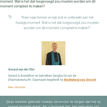
moment. Wat is het dat toegevoegd zou moeten worden om dit
moment compleet te maken?
"Keer naar binnen en kijk wat er ontbreekt aan het
huidige moment. Wat is het dat toegevoegd zou moeten
worden om dit moment compleet te maken?"
Gerard van der Elst
Gerard is Boeddhist en betrokken Sangha lid van de
Dharmatoevlucht. Daarnaast begeleidt hij
Meditatiegroep Utrecht
.
Meer informatie
Deze website gebruikt cookies om ervoor te zorgen dat het zo
© 2026 Meditatiegroep Utrecht - Een meditatiegroep van de Order of
soepel mogelijk draait. Als u doorgaat met het gebruiken van