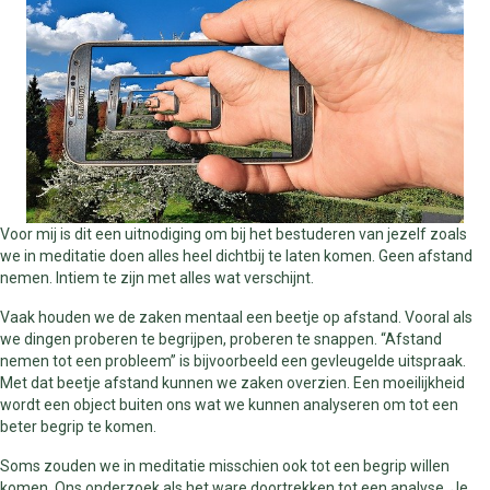
Voor mij is dit een uitnodiging om bij het bestuderen van jezelf zoals
we in meditatie doen alles heel dichtbij te laten komen. Geen afstand
nemen. Intiem te zijn met alles wat verschijnt.
Vaak houden we de zaken mentaal een beetje op afstand. Vooral als
we dingen proberen te begrijpen, proberen te snappen. “Afstand
nemen tot een probleem” is bijvoorbeeld een gevleugelde uitspraak.
Met dat beetje afstand kunnen we zaken overzien. Een moeilijkheid
wordt een object buiten ons wat we kunnen analyseren om tot een
beter begrip te komen.
Soms zouden we in meditatie misschien ook tot een begrip willen
komen. Ons onderzoek als het ware doortrekken tot een analyse. Je