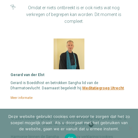
Omdat er niets ontbreekt is er ook niets wat nog
verkregen of begrepen kan worden. Dit moment is
compleet.
Gerard van der Elst
Gerard is Boeddhist en betrokken Sangha lid van de
Dharmatoevlucht. Daarnaast begeleidt hij
Meditatiegroep Utrecht
.
Meer informatie
Deze website gebruikt cookies om ervoor te zorgen dat het zo
© 2026 Meditatiegroep Utrecht - Een meditatiegroep van de Order of
soepel mogelijk draait. Als u doorgaat met het gebruiken van
Buddhist Contemplatives
de website, gaan we er vanuit dat u ermee instemt.
Harmonie binnen de Sangha
Privacy verklaring/cookies