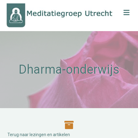
Me
Dharma-onderwijs
Terug naar lezingen en artikelen
Terug naar lezingen en artikelen