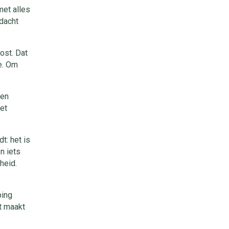
met alles
ndacht
ost. Dat
e. Om
een
met
t: het is
n iets
heid.
ping
at maakt