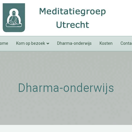
ome
Kom op bezoek
Dharma-onderwijs
Kosten
Conta
Dharma-onderwijs