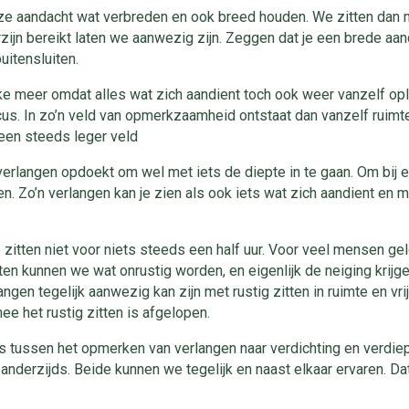
ze aandacht wat verbreden en ook breed houden. We zitten dan 
rzijn bereikt laten we aanwezig zijn. Zeggen dat je een brede aa
uitensluiten.
ke meer omdat alles wat zich aandient toch ook weer vanzelf opl
cus. In zo’n veld van opmerkzaamheid ontstaat dan vanzelf ruimt
een steeds leger veld
rlangen opdoekt om wel met iets de diepte in te gaan. Om bij 
gen. Zo’n verlangen kan je zien als ook iets wat zich aandient en 
 zitten niet voor niets steeds een half uur. Voor veel mensen geld
uten kunnen we wat onrustig worden, en eigenlijk de neiging krijge
ngen tegelijk aanwezig kan zijn met rustig zitten in ruimte en vrij
ee het rustig zitten is afgelopen.
is tussen het opmerken van verlangen naar verdichting en verdie
te anderzijds. Beide kunnen we tegelijk en naast elkaar ervaren. D